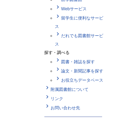
keyboard_arrow_right
Webサービス
keyboard_arrow_right
留学生に便利なサービ
ス
keyboard_arrow_right
だれでも図書館サービ
ス
探す・調べる
keyboard_arrow_right
図書・雑誌を探す
keyboard_arrow_right
論文・新聞記事を探す
keyboard_arrow_right
お役立ちデータベース
keyboard_arrow_right
附属図書館について
keyboard_arrow_right
リンク
keyboard_arrow_right
お問い合わせ先