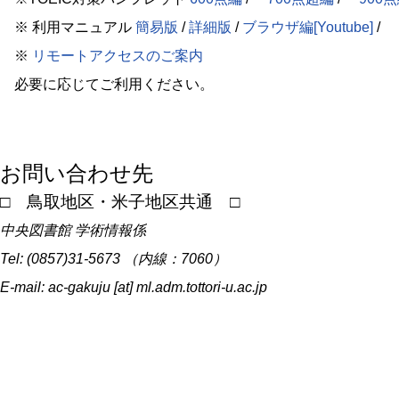
※ 利用マニュアル
簡易版
/
詳細版
/
ブラウザ編[Youtube]
/
※
リモートアクセスのご案内
必要に応じてご利用ください。
お問い合わせ先
□ 鳥取地区・米子地区共通 □
中央図書館 学術情報係
Tel: (0857)31-5673 （内線：7060）
E-mail: ac-gakuju [at] ml.adm.tottori-u.ac.jp