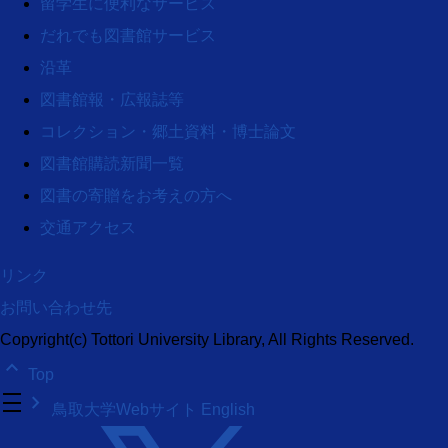
留学生に便利なサービス
だれでも図書館サービス
沿革
図書館報・広報誌等
コレクション・郷土資料・博士論文
図書館購読新聞一覧
図書の寄贈をお考えの方へ
交通アクセス
リンク
お問い合わせ先
Copyright(c) Tottori University Library, All Rights Reserved.
keyboard_arrow_up
Top
density_medium
keyboard_arrow_right
鳥取大学Webサイト
English