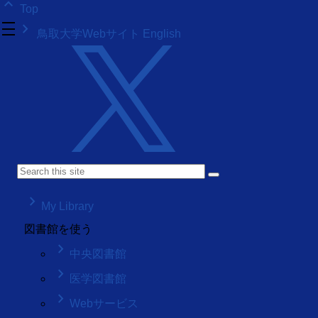
keyboard_arrow_up
Top
density_medium
keyboard_arrow_right
鳥取大学Webサイト
English
keyboard_arrow_right
My Library
図書館を使う
keyboard_arrow_right
中央図書館
keyboard_arrow_right
医学図書館
keyboard_arrow_right
Webサービス