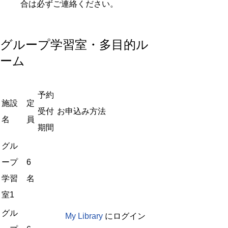
合は必ずご連絡ください。
グループ学習室・多目的ル
ーム
予約
施設
定
受付
お申込み方法
名
員
期間
グル
ープ
6
学習
名
室1
グル
My Library
にログイン