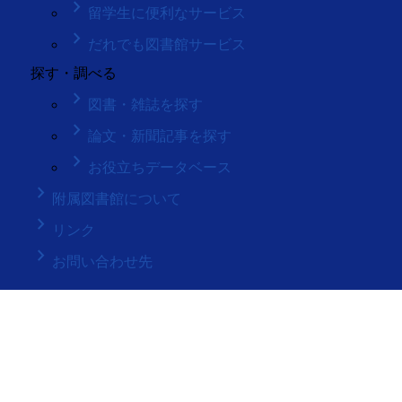
keyboard_arrow_right
留学生に便利なサービス
keyboard_arrow_right
だれでも図書館サービス
探す・調べる
keyboard_arrow_right
図書・雑誌を探す
keyboard_arrow_right
論文・新聞記事を探す
keyboard_arrow_right
お役立ちデータベース
keyboard_arrow_right
附属図書館について
keyboard_arrow_right
リンク
keyboard_arrow_right
お問い合わせ先