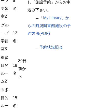
ープ
6
し「施設予約」からお申
学習
名
込み下さい。
室2
→
「My LIbrary」か
グル
らの附属図書館施設の予
ープ
12
約方法(PDF)
学習
名
→
予約状況照会
室3
※多
30日
目的
18
前か
ルー
名
ら
ム2
※多
目的
15
ルー
名