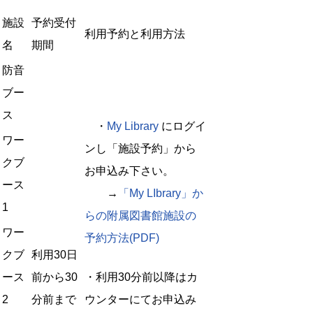
施設
予約受付
利用予約と利用方法
名
期間
防音
ブー
ス
・
My Library
にログイ
ワー
ンし「施設予約」から
クブ
お申込み下さい。
ース
→
「My LIbrary」か
1
らの附属図書館施設の
ワー
予約方法(PDF)
クブ
利用30日
ース
前から30
・利用30分前以降はカ
2
分前まで
ウンターにてお申込み