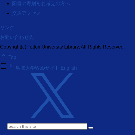
図書の寄贈をお考えの方へ
交通アクセス
リンク
お問い合わせ先
Copyright(c) Tottori University Library, All Rights Reserved.
keyboard_arrow_up
Top
density_medium
keyboard_arrow_right
鳥取大学Webサイト
English