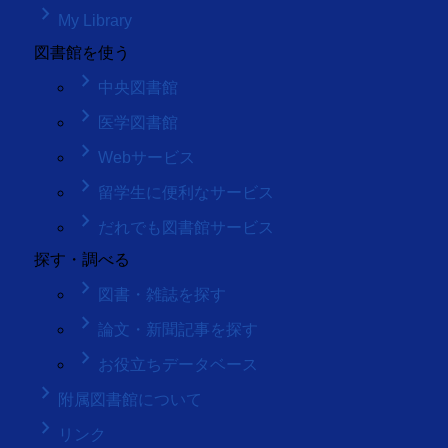
keyboard_arrow_right
My Library
図書館を使う
keyboard_arrow_right
中央図書館
keyboard_arrow_right
医学図書館
keyboard_arrow_right
Webサービス
keyboard_arrow_right
留学生に便利なサービス
keyboard_arrow_right
だれでも図書館サービス
探す・調べる
keyboard_arrow_right
図書・雑誌を探す
keyboard_arrow_right
論文・新聞記事を探す
keyboard_arrow_right
お役立ちデータベース
keyboard_arrow_right
附属図書館について
keyboard_arrow_right
リンク