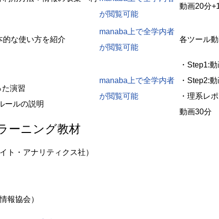
動画20分+
が閲覧可能
manaba上で全学内者
本的な使い方を紹介
各ツール動
が閲覧可能
・Step1:
manaba上で全学内者
・Step2:
った演習
が閲覧可能
・理系レポ
ルールの説明
動画30分
ラーニング教材
rts （クラリベイト・アナリティクス社）
S、化学情報協会）