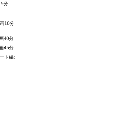
15分
画10分
動画40分
動画45分
ート編: