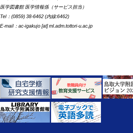
医学図書館 医学情報係（サービス担当）
Tel：(0859) 38-6462 (内線:6462)
E-mail：ac-igakujo [at] ml.adm.tottori-u.ac.jp