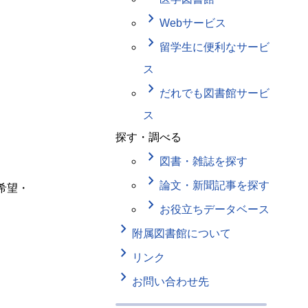
keyboard_arrow_right
Webサービス
keyboard_arrow_right
留学生に便利なサービ
ス
keyboard_arrow_right
だれでも図書館サービ
ス
探す・調べる
keyboard_arrow_right
図書・雑誌を探す
keyboard_arrow_right
論文・新聞記事を探す
希望・
keyboard_arrow_right
お役立ちデータベース
keyboard_arrow_right
附属図書館について
keyboard_arrow_right
リンク
keyboard_arrow_right
お問い合わせ先