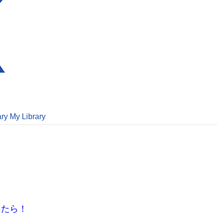
ary
My Library
）
きたら！