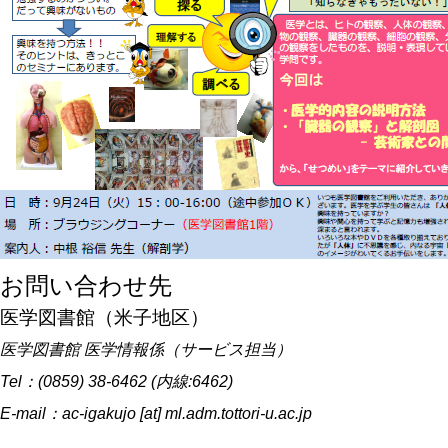
お問い合わせ先
医学図書館（米子地区）
医学図書館 医学情報係（サービス担当）
Tel：(0859) 38-6462 (内線:6462)
E-mail：ac-igakujo [at] ml.adm.tottori-u.ac.jp