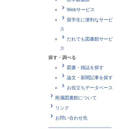
keyboard_arrow_right
Webサービス
keyboard_arrow_right
留学生に便利なサービ
ス
keyboard_arrow_right
だれでも図書館サービ
ス
探す・調べる
keyboard_arrow_right
図書・雑誌を探す
keyboard_arrow_right
論文・新聞記事を探す
keyboard_arrow_right
お役立ちデータベース
keyboard_arrow_right
附属図書館について
keyboard_arrow_right
リンク
keyboard_arrow_right
お問い合わせ先