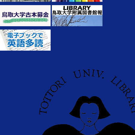
せ
2026.06.02
今月の図書館6月号を発行しま
した。どうぞご覧ください。
2026.05.26
系統別看護師国家試験問題・
保健師国家試験問題WEBメンテナンスの
お知らせ
2026.05.21
Maruzen eBook Library メンテ
ナンスのお知らせ
2026.05.21
【6/23】【医学図書館】ブッ
クハンティング開催のお知らせ
2026.05.18
（5/18追記）【4/15～4/16・
4/23～4/27・5/1～5/7・5/8～5/11・5/15～
5/19・5/22～5/25】研究成果リポジトリメ
ンテナンスのお知らせ
2026.05.18
ProQuest Ebook Central(電子
ブック) Mediated DDA試読サービス終了
のお知らせ
2026.05.14
Springer電子ブック
「Biomedical & Life Sciencesコレクショ