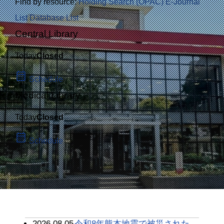
Find by resource:
Holding Search (OPAC)
E-Journal
List
Database List
Central Library
Today
Closed
calendar_month
Schedule
Medical Library
Today
Closed
calendar_month
Schedule
2026.08.05
令和8年熊本地震で被災された