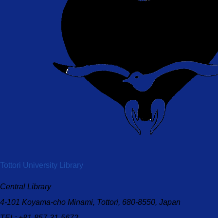
ン」の利用について（2026年度）
2026.05.14
【5月21日】医中誌Web・最新
看護索引Webサービス一時停止のお知ら
せ
2026.05.11
（5/11追記）【4/15～4/16・
4/23～4/27・5/1～5/7・5/8～5/11・5/15～
5/19】研究成果リポジトリメンテナンス
のお知らせ
2026.05.11
【5月18日】Maruzen eBook
Library メンテナンスのお知らせ
2026.05.07
【5月26日】ジャパンナレッ
ジ メンテナンスのお知らせ
2026.05.01
（5/1追記）【4/15～4/16・
4/23～4/27・5/1～5/7・5/8～5/11】研究成
Tottori University Library
果リポジトリメンテナンスのお知らせ
2026.05.01
今月の図書館5月号を発行しま
Central Library
した
4-101 Koyama-cho Minami, Tottori, 680-8550, Japan
2026.04.28
【5月6日】Maruzen eBook
TEL: +81-857-31-5672