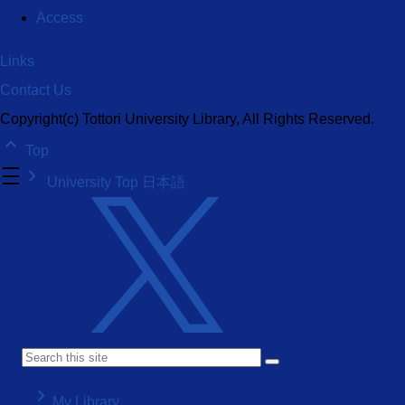
Access
Links
Contact Us
Copyright(c) Tottori University Library, All Rights Reserved.
keyboard_arrow_up
Top
density_medium
keyboard_arrow_right
University Top
日本語
keyboard_arrow_right
My Library