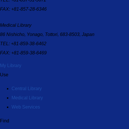
Library メンテナンスのお知らせ（5月1日
追記）
FAX: +81-857-28-6346
2026.04.21
『新カトリック大事典』利用
開始のお知らせ
Medical Library
2026.04.20
図書館システムの不具合につ
86 Nishicho, Yonago, Tottori, 683-8503, Japan
いて
2026.04.08
【4月17日】医中誌Web・最新
TEL: +81-859-38-6462
看護索引Web サービス一時停止のお知ら
FAX: +81-859-38-6469
せ
2026.04.02
【中央図書館】環日本海交流
My Library
室コーナー 春期資料が到着しました
Use
2026.04.02
【中央図書館】男女共同参画
機構コーナー 春期資料が到着しました
Central Library
2026.04.02
図書館広報誌リニューアル＆4
Medical Library
月号発行のお知らせ
2026.04.02
国立国会図書館提供の視覚障
Web Services
害者等用データ送信サービス及び学術文
献録音図書の貸出サービス開始について
Find
2026.04.02
公費による文献複写無償化サ