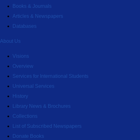
ービスについて（ご案内）
Books & Journals
2026.04.01
都道府県統計書データベース
Articles & Newspapers
提供開始のお知らせ
Databases
All Library News
About Us
Visions
Overview
Services for International Students
Universal Services
History
Library News & Brochures
Collections
List of Subscribed Newspapers
Donate Books