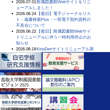
2026.07.01
附属図書館Webサイトをリニ
ューアルしました！
2026.06.24
【復旧】電子ジャーナルリス
ト・蔵書検索Plus・一部電子契約資料の
不具合について
2026.06.22
【復旧】附属図書館Webサイ
トリニューアルに伴う一時利用停止のお
知らせ
2026.06.18
KinoDenサイトリニューアル第
一弾のお知らせ
2026.06.17
【復旧】研究成果リポジトリ
不具合のお知らせ
2026.06.10
【復旧】研究成果リポジトリ
不具合のお知らせ
2026.06.09
【復旧】電子ジャーナルリス
ト・蔵書検索Plus・一部電子契約資料の
不具合について
2026.06.09
【6月12日】医中誌Web・最新
看護索引Webサービス一時停止のお知ら