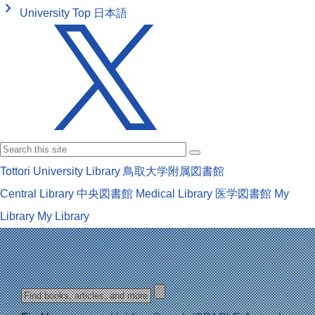
keyboard_arrow_right
University Top
日本語
Tottori University Library
鳥取大学附属図書館
Central Library
中央図書館
Medical Library
医学図書館
My
Library
My Library