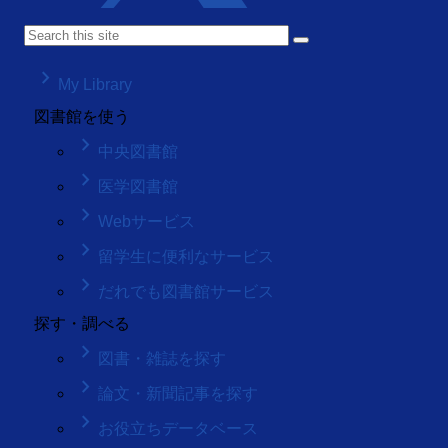
keyboard_arrow_right
My Library
図書館を使う
keyboard_arrow_right
中央図書館
keyboard_arrow_right
医学図書館
keyboard_arrow_right
Webサービス
keyboard_arrow_right
留学生に便利なサービス
keyboard_arrow_right
だれでも図書館サービス
探す・調べる
keyboard_arrow_right
図書・雑誌を探す
keyboard_arrow_right
論文・新聞記事を探す
keyboard_arrow_right
お役立ちデータベース