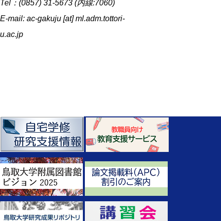
Tel：(0857) 31-5673 (内線:7060)
E-mail: ac-gakuju [at] ml.adm.tottori-
u.ac.jp