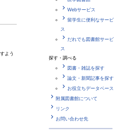
keyboard_arrow_right
Webサービス
keyboard_arrow_right
留学生に便利なサービ
ス
keyboard_arrow_right
だれでも図書館サービ
ス
すよう
探す・調べる
keyboard_arrow_right
図書・雑誌を探す
keyboard_arrow_right
論文・新聞記事を探す
keyboard_arrow_right
お役立ちデータベース
keyboard_arrow_right
附属図書館について
keyboard_arrow_right
リンク
keyboard_arrow_right
お問い合わせ先