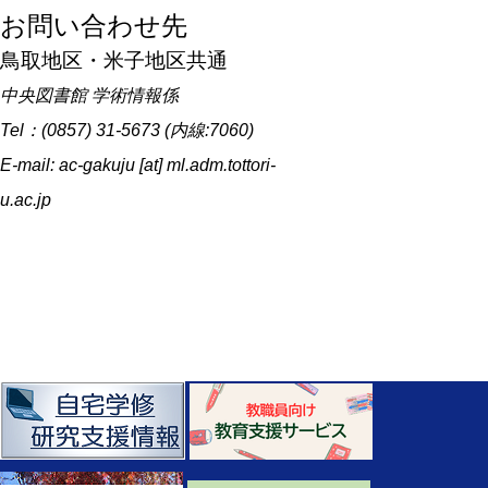
お問い合わせ先
鳥取地区・米子地区共通
中央図書館 学術情報係
Tel：(0857) 31-5673 (内線:7060)
E-mail: ac-gakuju [at] ml.adm.tottori-
u.ac.jp