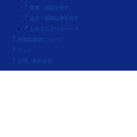
keyboard_arrow_right
図書・雑誌を探す
keyboard_arrow_right
論文・新聞記事を探す
keyboard_arrow_right
お役立ちデータベース
keyboard_arrow_right
附属図書館について
keyboard_arrow_right
リンク
keyboard_arrow_right
お問い合わせ先