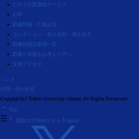
だれでも図書館サービス
沿革
図書館報・広報誌等
コレクション・郷土資料・博士論文
図書館購読新聞一覧
図書の寄贈をお考えの方へ
交通アクセス
リンク
お問い合わせ先
Copyright(c) Tottori University Library, All Rights Reserved.
keyboard_arrow_up
Top
density_medium
keyboard_arrow_right
鳥取大学Webサイト
English