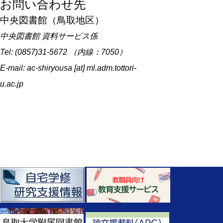
お問い合わせ先
中央図書館（鳥取地区）
中央図書館 資料サービス係
Tel: (0857)31-5672 （内線：7050）
E-mail: ac-shiryousa [at] ml.adm.tottori-
u.ac.jp