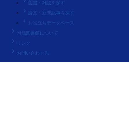
keyboard_arrow_right
図書・雑誌を探す
keyboard_arrow_right
論文・新聞記事を探す
keyboard_arrow_right
お役立ちデータベース
keyboard_arrow_right
附属図書館について
keyboard_arrow_right
リンク
keyboard_arrow_right
お問い合わせ先