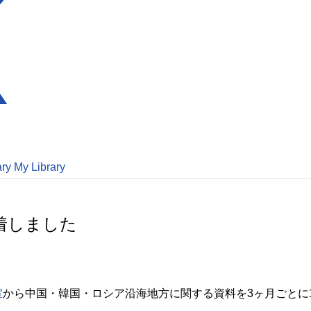
ary
My Library
着しました
室
から中国・韓国・ロシア沿海地方に関する資料を3ヶ月ごとに1