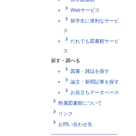
keyboard_arrow_right
Webサービス
keyboard_arrow_right
留学生に便利なサービ
ス
keyboard_arrow_right
だれでも図書館サービ
ス
探す・調べる
keyboard_arrow_right
図書・雑誌を探す
keyboard_arrow_right
論文・新聞記事を探す
keyboard_arrow_right
お役立ちデータベース
keyboard_arrow_right
附属図書館について
keyboard_arrow_right
リンク
keyboard_arrow_right
お問い合わせ先