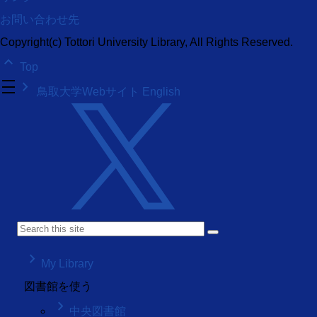
お問い合わせ先
Copyright(c) Tottori University Library, All Rights Reserved.
keyboard_arrow_up
Top
density_medium
keyboard_arrow_right
鳥取大学Webサイト
English
keyboard_arrow_right
My Library
図書館を使う
keyboard_arrow_right
中央図書館