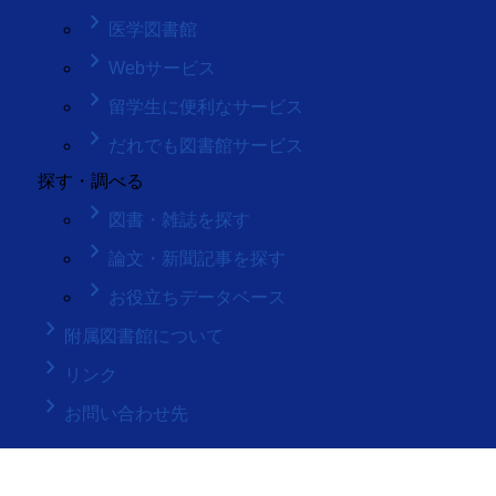
keyboard_arrow_right
医学図書館
keyboard_arrow_right
Webサービス
keyboard_arrow_right
留学生に便利なサービス
keyboard_arrow_right
だれでも図書館サービス
探す・調べる
keyboard_arrow_right
図書・雑誌を探す
keyboard_arrow_right
論文・新聞記事を探す
keyboard_arrow_right
お役立ちデータベース
keyboard_arrow_right
附属図書館について
keyboard_arrow_right
リンク
keyboard_arrow_right
お問い合わせ先