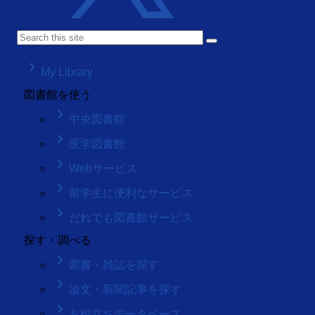
keyboard_arrow_right
My Library
図書館を使う
keyboard_arrow_right
中央図書館
keyboard_arrow_right
医学図書館
keyboard_arrow_right
Webサービス
keyboard_arrow_right
留学生に便利なサービス
keyboard_arrow_right
だれでも図書館サービス
探す・調べる
keyboard_arrow_right
図書・雑誌を探す
keyboard_arrow_right
論文・新聞記事を探す
keyboard_arrow_right
お役立ちデータベース