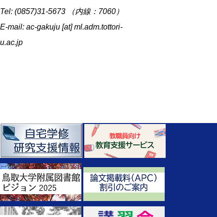
Tel: (0857)31-5673 （内線：7060）
E-mail: ac-gakuju [at] ml.adm.tottori-
u.ac.jp