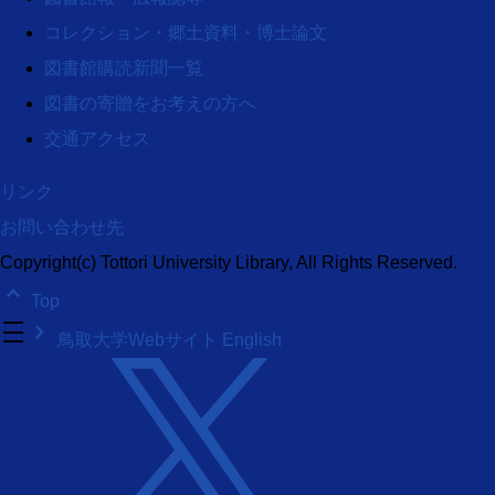
コレクション・郷土資料・博士論文
図書館購読新聞一覧
図書の寄贈をお考えの方へ
交通アクセス
リンク
お問い合わせ先
Copyright(c) Tottori University Library, All Rights Reserved.
keyboard_arrow_up
Top
density_medium
keyboard_arrow_right
鳥取大学Webサイト
English