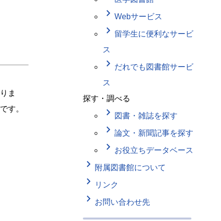
keyboard_arrow_right
Webサービス
keyboard_arrow_right
留学生に便利なサービ
ス
keyboard_arrow_right
だれでも図書館サービ
ス
りま
探す・調べる
です。
keyboard_arrow_right
図書・雑誌を探す
keyboard_arrow_right
論文・新聞記事を探す
keyboard_arrow_right
お役立ちデータベース
keyboard_arrow_right
附属図書館について
keyboard_arrow_right
リンク
keyboard_arrow_right
お問い合わせ先