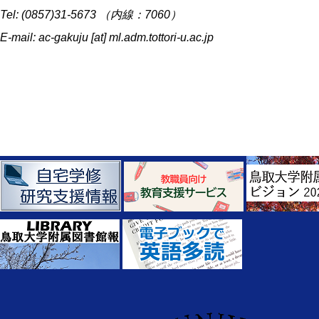
Tel: (0857)31-5673 （内線：7060）
E-mail: ac-gakuju [at] ml.adm.tottori-u.ac.jp