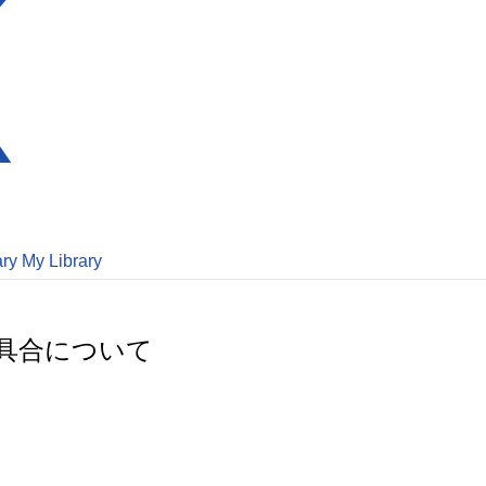
ary
My Library
具合について