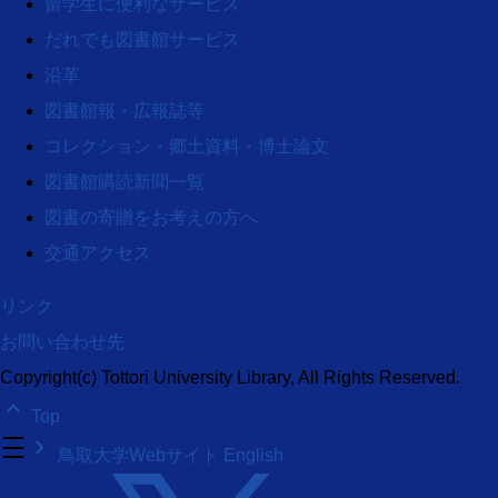
留学生に便利なサービス
だれでも図書館サービス
沿革
図書館報・広報誌等
コレクション・郷土資料・博士論文
図書館購読新聞一覧
図書の寄贈をお考えの方へ
交通アクセス
リンク
お問い合わせ先
Copyright(c) Tottori University Library, All Rights Reserved.
keyboard_arrow_up
Top
density_medium
keyboard_arrow_right
鳥取大学Webサイト
English