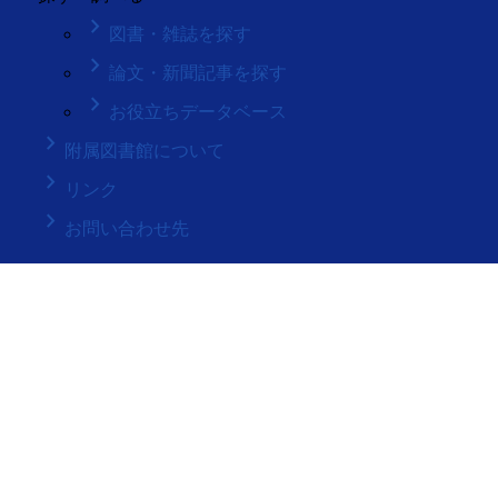
keyboard_arrow_right
図書・雑誌を探す
keyboard_arrow_right
論文・新聞記事を探す
keyboard_arrow_right
お役立ちデータベース
keyboard_arrow_right
附属図書館について
keyboard_arrow_right
リンク
keyboard_arrow_right
お問い合わせ先