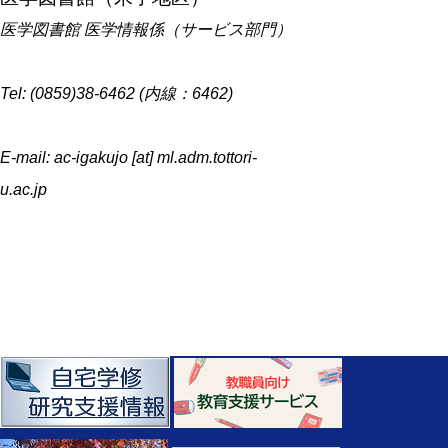
医学図書館 医学情報係（サービス部門）
Tel: (0859)38-6462 (内線：6462)
E-mail: ac-igakujo [at] ml.adm.tottori-
u.ac.jp