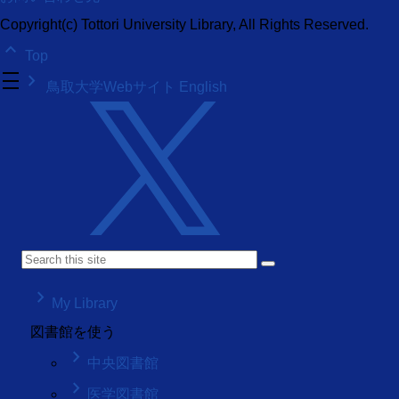
Copyright(c) Tottori University Library, All Rights Reserved.
keyboard_arrow_up
Top
density_medium
keyboard_arrow_right
鳥取大学Webサイト
English
keyboard_arrow_right
My Library
図書館を使う
keyboard_arrow_right
中央図書館
keyboard_arrow_right
医学図書館