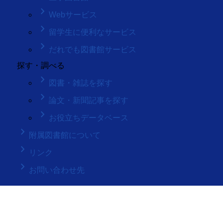
keyboard_arrow_right
Webサービス
keyboard_arrow_right
留学生に便利なサービス
keyboard_arrow_right
だれでも図書館サービス
探す・調べる
keyboard_arrow_right
図書・雑誌を探す
keyboard_arrow_right
論文・新聞記事を探す
keyboard_arrow_right
お役立ちデータベース
keyboard_arrow_right
附属図書館について
keyboard_arrow_right
リンク
keyboard_arrow_right
お問い合わせ先