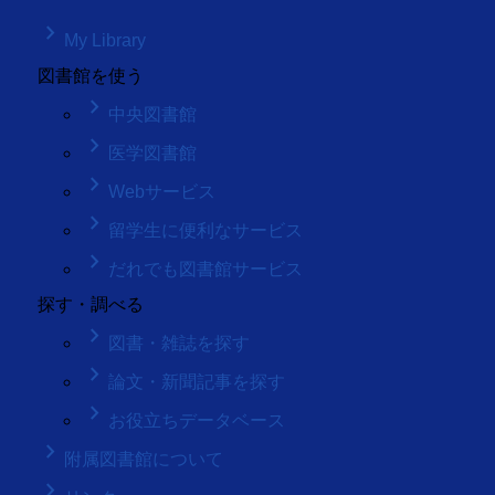
keyboard_arrow_right
My Library
図書館を使う
keyboard_arrow_right
中央図書館
keyboard_arrow_right
医学図書館
keyboard_arrow_right
Webサービス
keyboard_arrow_right
留学生に便利なサービス
keyboard_arrow_right
だれでも図書館サービス
探す・調べる
keyboard_arrow_right
図書・雑誌を探す
keyboard_arrow_right
論文・新聞記事を探す
keyboard_arrow_right
お役立ちデータベース
keyboard_arrow_right
附属図書館について
keyboard_arrow_right