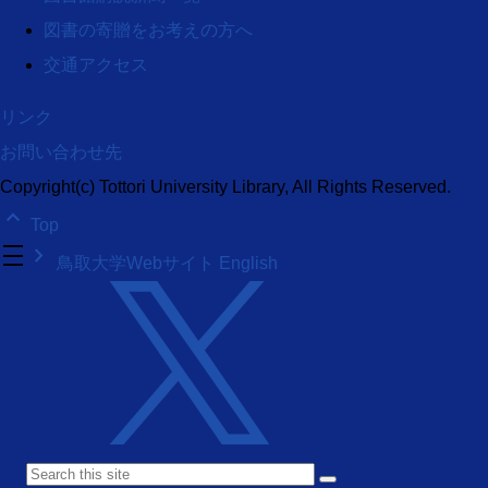
図書の寄贈をお考えの方へ
交通アクセス
リンク
お問い合わせ先
Copyright(c) Tottori University Library, All Rights Reserved.
keyboard_arrow_up
Top
density_medium
keyboard_arrow_right
鳥取大学Webサイト
English