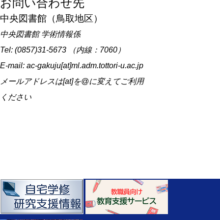
お問い合わせ先
中央図書館（鳥取地区）
中央図書館 学術情報係
Tel: (0857)31-5673 （内線：7060）
E-mail: ac-gakuju[at]ml.adm.tottori-u.ac.jp
メールアドレスは[at]を@に変えてご利用
ください