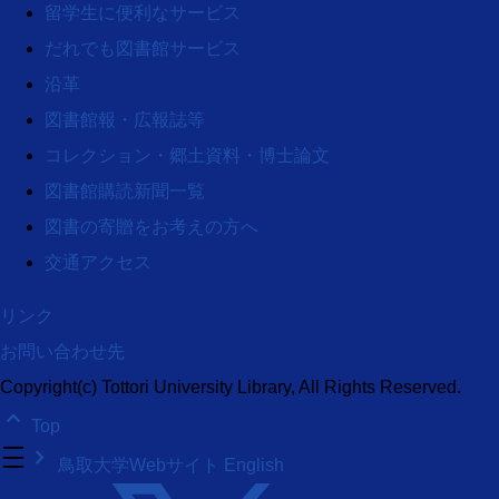
留学生に便利なサービス
だれでも図書館サービス
沿革
図書館報・広報誌等
コレクション・郷土資料・博士論文
図書館購読新聞一覧
図書の寄贈をお考えの方へ
交通アクセス
リンク
お問い合わせ先
Copyright(c) Tottori University Library, All Rights Reserved.
keyboard_arrow_up
Top
density_medium
keyboard_arrow_right
鳥取大学Webサイト
English