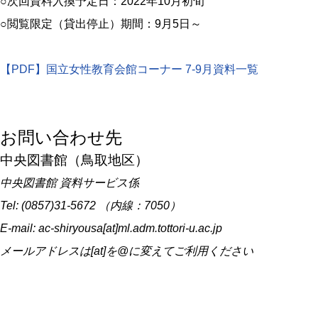
○次回資料入換予定日：2022年10月初旬
○閲覧限定（貸出停止）期間：9月5日～
【PDF】国立女性教育会館コーナー 7-9月資料一覧
お問い合わせ先
中央図書館（鳥取地区）
中央図書館 資料サービス係
Tel: (0857)31-5672 （内線：7050）
E-mail: ac-shiryousa[at]ml.adm.tottori-u.ac.jp
メールアドレスは[at]を@に変えてご利用ください