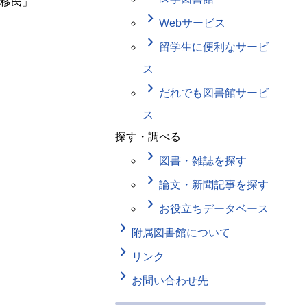
移民」
keyboard_arrow_right
Webサービス
keyboard_arrow_right
留学生に便利なサービ
ス
keyboard_arrow_right
だれでも図書館サービ
ス
探す・調べる
keyboard_arrow_right
図書・雑誌を探す
keyboard_arrow_right
論文・新聞記事を探す
keyboard_arrow_right
お役立ちデータベース
keyboard_arrow_right
附属図書館について
keyboard_arrow_right
リンク
keyboard_arrow_right
お問い合わせ先