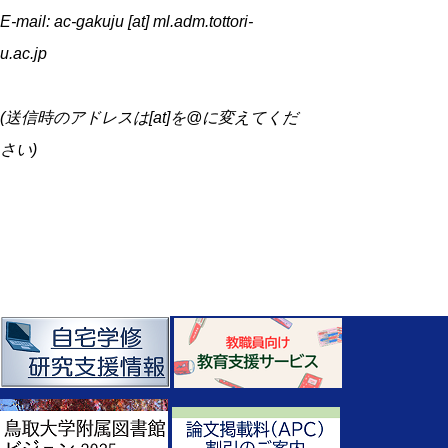
E-mail: ac-gakuju [at] ml.adm.tottori-
u.ac.jp
(送信時のアドレスは[at]を@に変えてくだ
さい)