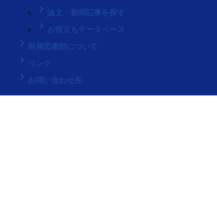
keyboard_arrow_right
論文・新聞記事を探す
keyboard_arrow_right
お役立ちデータベース
keyboard_arrow_right
附属図書館について
keyboard_arrow_right
リンク
keyboard_arrow_right
お問い合わせ先