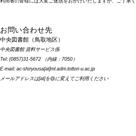
利用者の皆様には大変ご迷惑をおかけいたしますが、ご了承く
お問い合わせ先
中央図書館（鳥取地区）
中央図書館 資料サービス係
Tel: (0857)31-5672 （内線：7050）
E-mail: ac-shiryousa[at]ml.adm.tottori-u.ac.jp
メールアドレスは[at]を@に変えてご利用ください