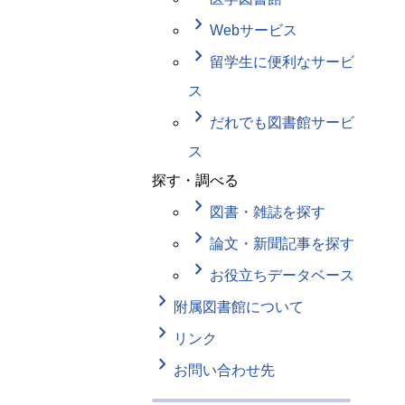
keyboard_arrow_right
Webサービス
keyboard_arrow_right
留学生に便利なサービ
ス
keyboard_arrow_right
だれでも図書館サービ
ス
探す・調べる
keyboard_arrow_right
図書・雑誌を探す
keyboard_arrow_right
論文・新聞記事を探す
keyboard_arrow_right
お役立ちデータベース
keyboard_arrow_right
附属図書館について
keyboard_arrow_right
リンク
keyboard_arrow_right
お問い合わせ先