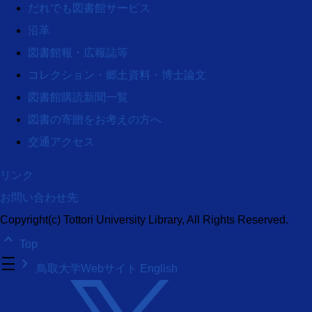
だれでも図書館サービス
沿革
図書館報・広報誌等
コレクション・郷土資料・博士論文
図書館購読新聞一覧
図書の寄贈をお考えの方へ
交通アクセス
リンク
お問い合わせ先
Copyright(c) Tottori University Library, All Rights Reserved.
keyboard_arrow_up
Top
density_medium
keyboard_arrow_right
鳥取大学Webサイト
English