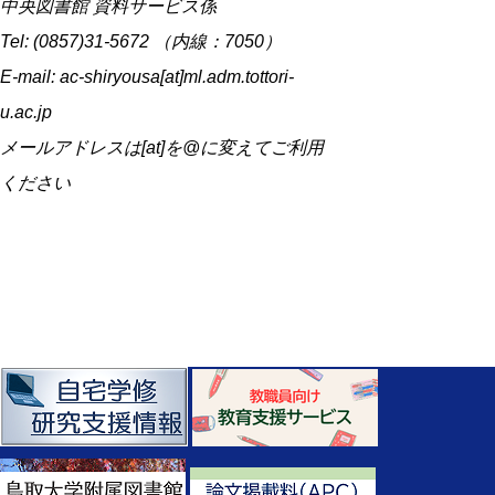
中央図書館 資料サービス係
Tel: (0857)31-5672 （内線：7050）
E-mail: ac-shiryousa[at]ml.adm.tottori-
u.ac.jp
メールアドレスは[at]を@に変えてご利用
ください