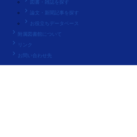
keyboard_arrow_right
図書・雑誌を探す
keyboard_arrow_right
論文・新聞記事を探す
keyboard_arrow_right
お役立ちデータベース
keyboard_arrow_right
附属図書館について
keyboard_arrow_right
リンク
keyboard_arrow_right
お問い合わせ先