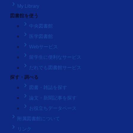
keyboard_arrow_right
My Library
図書館を使う
keyboard_arrow_right
中央図書館
keyboard_arrow_right
医学図書館
keyboard_arrow_right
Webサービス
keyboard_arrow_right
留学生に便利なサービス
keyboard_arrow_right
だれでも図書館サービス
探す・調べる
keyboard_arrow_right
図書・雑誌を探す
keyboard_arrow_right
論文・新聞記事を探す
keyboard_arrow_right
お役立ちデータベース
keyboard_arrow_right
附属図書館について
keyboard_arrow_right
リンク