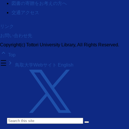
図書の寄贈をお考えの方へ
交通アクセス
リンク
お問い合わせ先
Copyright(c) Tottori University Library, All Rights Reserved.
keyboard_arrow_up
Top
density_medium
keyboard_arrow_right
鳥取大学Webサイト
English