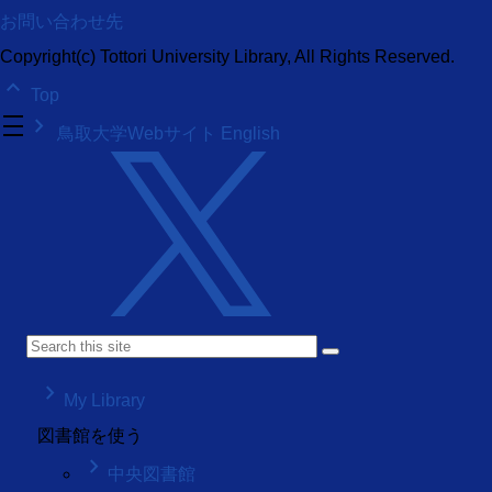
お問い合わせ先
Copyright(c) Tottori University Library, All Rights Reserved.
keyboard_arrow_up
Top
density_medium
keyboard_arrow_right
鳥取大学Webサイト
English
keyboard_arrow_right
My Library
図書館を使う
keyboard_arrow_right
中央図書館