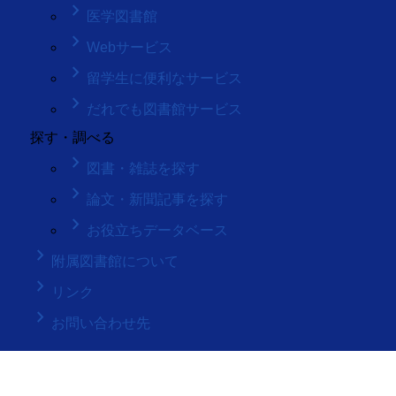
keyboard_arrow_right
医学図書館
keyboard_arrow_right
Webサービス
keyboard_arrow_right
留学生に便利なサービス
keyboard_arrow_right
だれでも図書館サービス
探す・調べる
keyboard_arrow_right
図書・雑誌を探す
keyboard_arrow_right
論文・新聞記事を探す
keyboard_arrow_right
お役立ちデータベース
keyboard_arrow_right
附属図書館について
keyboard_arrow_right
リンク
keyboard_arrow_right
お問い合わせ先