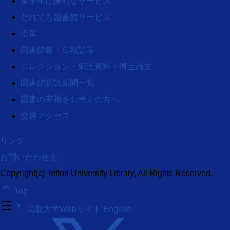
留学生に便利なサービス
だれでも図書館サービス
沿革
図書館報・広報誌等
コレクション・郷土資料・博士論文
図書館購読新聞一覧
図書の寄贈をお考えの方へ
交通アクセス
リンク
お問い合わせ先
Copyright(c) Tottori University Library, All Rights Reserved.
keyboard_arrow_up
Top
density_medium
keyboard_arrow_right
鳥取大学Webサイト
English