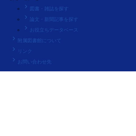
keyboard_arrow_right
図書・雑誌を探す
keyboard_arrow_right
論文・新聞記事を探す
keyboard_arrow_right
お役立ちデータベース
keyboard_arrow_right
附属図書館について
keyboard_arrow_right
リンク
keyboard_arrow_right
お問い合わせ先