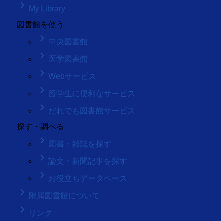
keyboard_arrow_right
My Library
図書館を使う
keyboard_arrow_right
中央図書館
keyboard_arrow_right
医学図書館
keyboard_arrow_right
Webサービス
keyboard_arrow_right
留学生に便利なサービス
keyboard_arrow_right
だれでも図書館サービス
探す・調べる
keyboard_arrow_right
図書・雑誌を探す
keyboard_arrow_right
論文・新聞記事を探す
keyboard_arrow_right
お役立ちデータベース
keyboard_arrow_right
附属図書館について
keyboard_arrow_right
リンク