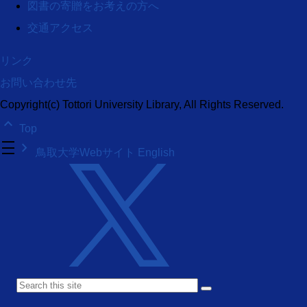
図書の寄贈をお考えの方へ
交通アクセス
リンク
お問い合わせ先
Copyright(c) Tottori University Library, All Rights Reserved.
keyboard_arrow_up
Top
density_medium
keyboard_arrow_right
鳥取大学Webサイト
English