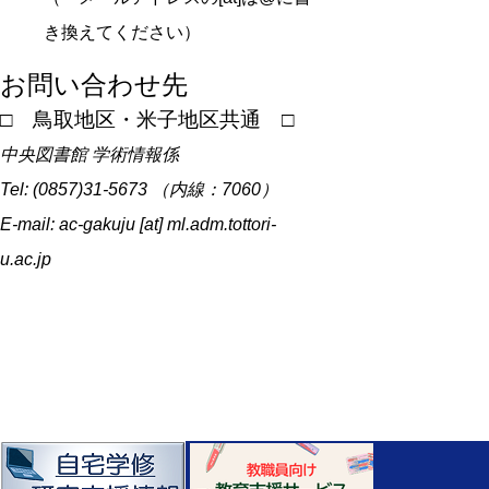
き換えてください）
お問い合わせ先
□ 鳥取地区・米子地区共通 □
中央図書館 学術情報係
Tel: (0857)31-5673 （内線：7060）
E-mail: ac-gakuju [at] ml.adm.tottori-
u.ac.jp