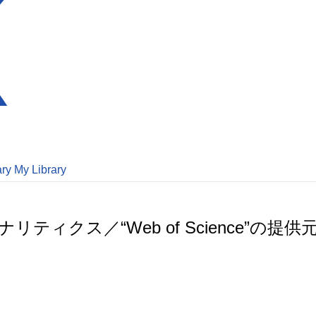
ary
My Library
クス／“Web of Science”の提供