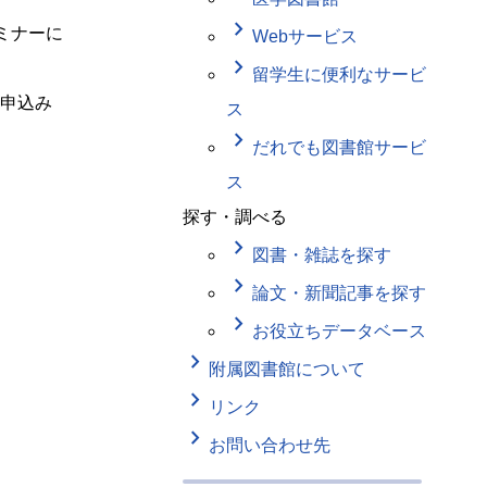
keyboard_arrow_right
セミナーに
Webサービス
keyboard_arrow_right
留学生に便利なサービ
申込み
ス
keyboard_arrow_right
だれでも図書館サービ
ス
探す・調べる
keyboard_arrow_right
図書・雑誌を探す
keyboard_arrow_right
論文・新聞記事を探す
keyboard_arrow_right
お役立ちデータベース
keyboard_arrow_right
附属図書館について
keyboard_arrow_right
リンク
keyboard_arrow_right
お問い合わせ先