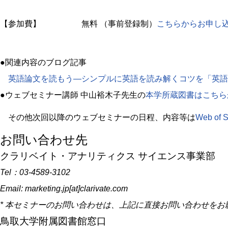
【参加費】 無料 （事前登録制）
こちらからお申し
●関連内容のブログ記事
英語論文を読もう―シンプルに英語を読み解くコツを「英語
●ウェブセミナー講師 中山裕木子先生の
本学所蔵図書はこちら
その他次回以降のウェブセミナーの日程、内容等は
Web o
お問い合わせ先
クラリベイト・アナリティクス サイエンス事業部
Tel：03-4589-3102
Email: marketing.jp[at]clarivate.com
* 本セミナーのお問い合わせは、上記に直接お問い合わせをお
鳥取大学附属図書館窓口