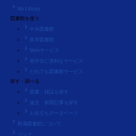
keyboard_arrow_right
My Library
図書館を使う
keyboard_arrow_right
中央図書館
keyboard_arrow_right
医学図書館
keyboard_arrow_right
Webサービス
keyboard_arrow_right
留学生に便利なサービス
keyboard_arrow_right
だれでも図書館サービス
探す・調べる
keyboard_arrow_right
図書・雑誌を探す
keyboard_arrow_right
論文・新聞記事を探す
keyboard_arrow_right
お役立ちデータベース
keyboard_arrow_right
附属図書館について
keyboard_arrow_right
リンク