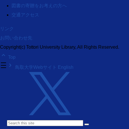
図書の寄贈をお考えの方へ
交通アクセス
リンク
お問い合わせ先
Copyright(c) Tottori University Library, All Rights Reserved.
keyboard_arrow_up
Top
density_medium
keyboard_arrow_right
鳥取大学Webサイト
English