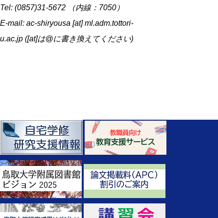
Tel: (0857)31-5672 （内線：7050）
E-mail: ac-shiryousa [at] ml.adm.tottori-
u.ac.jp ([at]は@に書き換えてください)