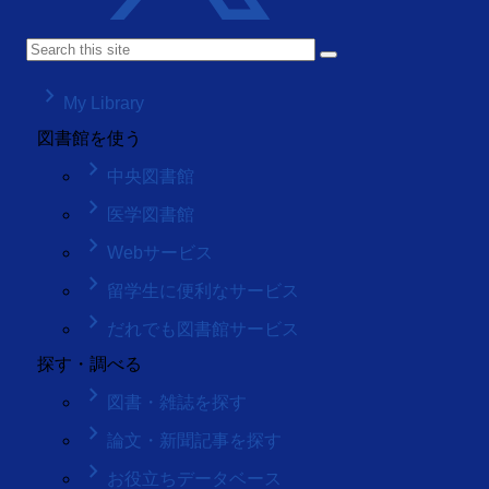
keyboard_arrow_right
My Library
図書館を使う
keyboard_arrow_right
中央図書館
keyboard_arrow_right
医学図書館
keyboard_arrow_right
Webサービス
keyboard_arrow_right
留学生に便利なサービス
keyboard_arrow_right
だれでも図書館サービス
探す・調べる
keyboard_arrow_right
図書・雑誌を探す
keyboard_arrow_right
論文・新聞記事を探す
keyboard_arrow_right
お役立ちデータベース