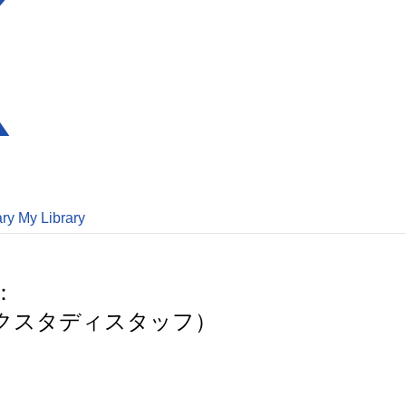
ary
My Library
：
クスタディスタッフ）