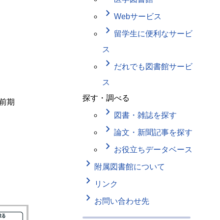
keyboard_arrow_right
Webサービス
keyboard_arrow_right
留学生に便利なサービ
ス
keyboard_arrow_right
だれでも図書館サービ
ス
探す・調べる
度前期
keyboard_arrow_right
図書・雑誌を探す
keyboard_arrow_right
論文・新聞記事を探す
keyboard_arrow_right
お役立ちデータベース
keyboard_arrow_right
附属図書館について
keyboard_arrow_right
リンク
keyboard_arrow_right
お問い合わせ先