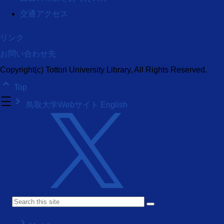
交通アクセス
リンク
お問い合わせ先
Copyright(c) Tottori University Library, All Rights Reserved.
keyboard_arrow_up
Top
density_medium
keyboard_arrow_right
鳥取大学Webサイト
English
keyboard_arrow_right