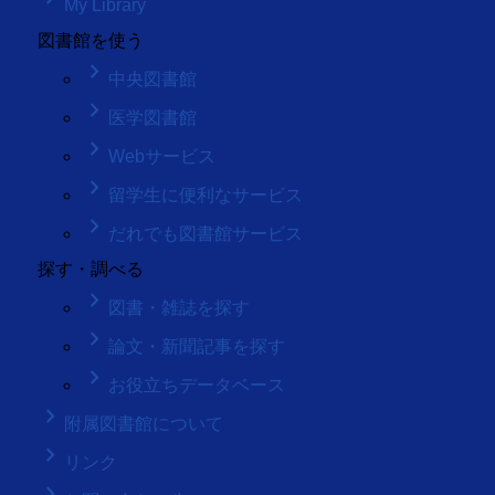
My Library
図書館を使う
keyboard_arrow_right
中央図書館
keyboard_arrow_right
医学図書館
keyboard_arrow_right
Webサービス
keyboard_arrow_right
留学生に便利なサービス
keyboard_arrow_right
だれでも図書館サービス
探す・調べる
keyboard_arrow_right
図書・雑誌を探す
keyboard_arrow_right
論文・新聞記事を探す
keyboard_arrow_right
お役立ちデータベース
keyboard_arrow_right
附属図書館について
keyboard_arrow_right
リンク
keyboard_arrow_right