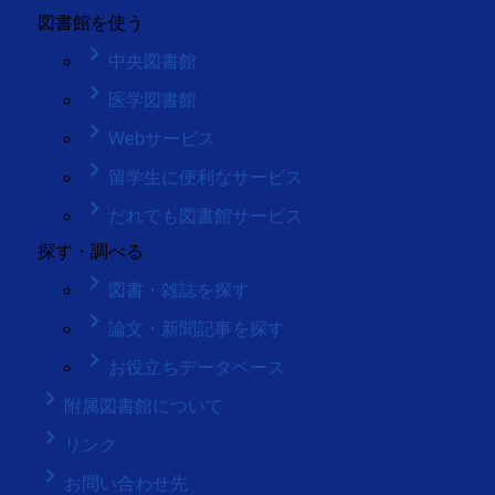
図書館を使う
keyboard_arrow_right
中央図書館
keyboard_arrow_right
医学図書館
keyboard_arrow_right
Webサービス
keyboard_arrow_right
留学生に便利なサービス
keyboard_arrow_right
だれでも図書館サービス
探す・調べる
keyboard_arrow_right
図書・雑誌を探す
keyboard_arrow_right
論文・新聞記事を探す
keyboard_arrow_right
お役立ちデータベース
keyboard_arrow_right
附属図書館について
keyboard_arrow_right
リンク
keyboard_arrow_right
お問い合わせ先