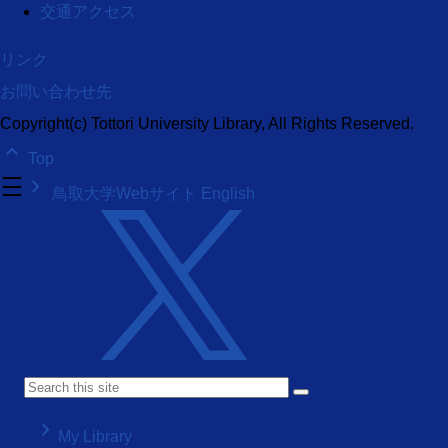
交通アクセス
リンク
お問い合わせ先
Copyright(c) Tottori University Library, All Rights Reserved.
keyboard_arrow_up
Top
density_medium
keyboard_arrow_right
鳥取大学Webサイト
English
keyboard_arrow_right
My Library