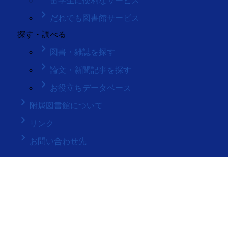
留学生に便利なサービス
keyboard_arrow_right
だれでも図書館サービス
探す・調べる
keyboard_arrow_right
図書・雑誌を探す
keyboard_arrow_right
論文・新聞記事を探す
keyboard_arrow_right
お役立ちデータベース
keyboard_arrow_right
附属図書館について
keyboard_arrow_right
リンク
keyboard_arrow_right
お問い合わせ先