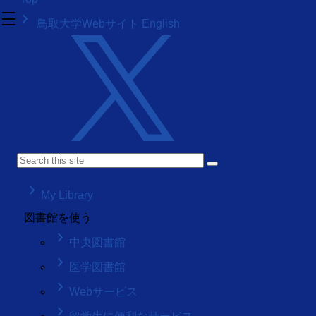
density_medium
keyboard_arrow_right
鳥取大学Webサイト
English
keyboard_arrow_right
My Library
図書館を使う
keyboard_arrow_right
中央図書館
keyboard_arrow_right
医学図書館
keyboard_arrow_right
Webサービス
keyboard_arrow_right