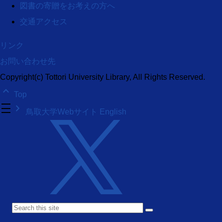
図書の寄贈をお考えの方へ
交通アクセス
リンク
お問い合わせ先
Copyright(c) Tottori University Library, All Rights Reserved.
keyboard_arrow_up
Top
density_medium
keyboard_arrow_right
鳥取大学Webサイト
English