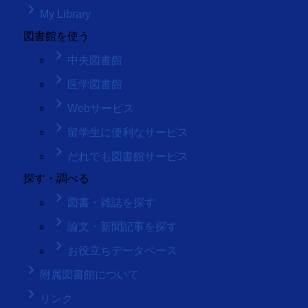
keyboard_arrow_right
My Library
図書館を使う
keyboard_arrow_right
中央図書館
keyboard_arrow_right
医学図書館
keyboard_arrow_right
Webサービス
keyboard_arrow_right
留学生に便利なサービス
keyboard_arrow_right
だれでも図書館サービス
探す・調べる
keyboard_arrow_right
図書・雑誌を探す
keyboard_arrow_right
論文・新聞記事を探す
keyboard_arrow_right
お役立ちデータベース
keyboard_arrow_right
附属図書館について
keyboard_arrow_right
リンク