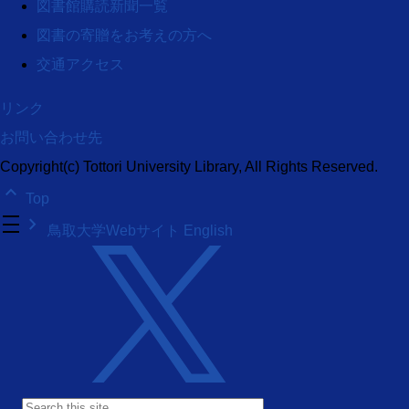
図書館購読新聞一覧
図書の寄贈をお考えの方へ
交通アクセス
リンク
お問い合わせ先
Copyright(c) Tottori University Library, All Rights Reserved.
keyboard_arrow_up
Top
density_medium
keyboard_arrow_right
鳥取大学Webサイト
English