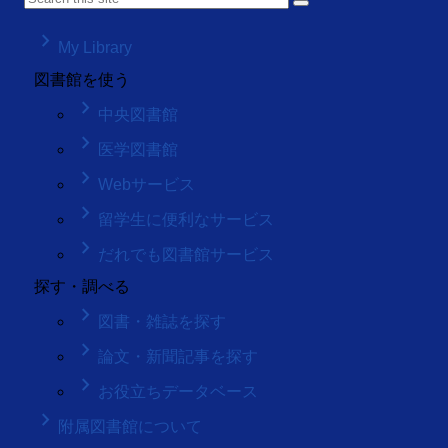
keyboard_arrow_right
My Library
図書館を使う
keyboard_arrow_right
中央図書館
keyboard_arrow_right
医学図書館
keyboard_arrow_right
Webサービス
keyboard_arrow_right
留学生に便利なサービス
keyboard_arrow_right
だれでも図書館サービス
探す・調べる
keyboard_arrow_right
図書・雑誌を探す
keyboard_arrow_right
論文・新聞記事を探す
keyboard_arrow_right
お役立ちデータベース
keyboard_arrow_right
附属図書館について