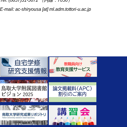
Tel: (0857)31-5672 （内線：7050）
E-mail: ac-shiryousa [at] ml.adm.tottori-u.ac.jp