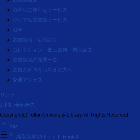
留学生に便利なサービス
だれでも図書館サービス
沿革
図書館報・広報誌等
コレクション・郷土資料・博士論文
図書館購読新聞一覧
図書の寄贈をお考えの方へ
交通アクセス
リンク
お問い合わせ先
Copyright(c) Tottori University Library, All Rights Reserved.
keyboard_arrow_up
Top
density_medium
keyboard_arrow_right
鳥取大学Webサイト
English