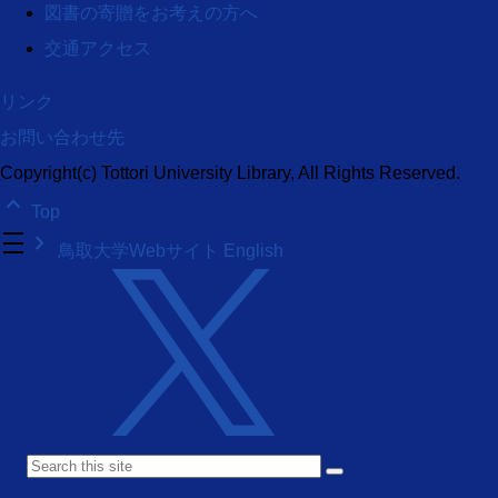
図書の寄贈をお考えの方へ
交通アクセス
リンク
お問い合わせ先
Copyright(c) Tottori University Library, All Rights Reserved.
keyboard_arrow_up
Top
density_medium
keyboard_arrow_right
鳥取大学Webサイト
English