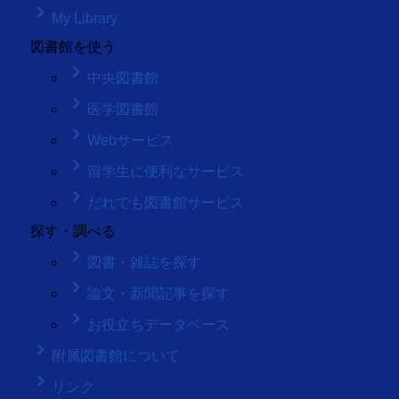
keyboard_arrow_right
My Library
図書館を使う
keyboard_arrow_right
中央図書館
keyboard_arrow_right
医学図書館
keyboard_arrow_right
Webサービス
keyboard_arrow_right
留学生に便利なサービス
keyboard_arrow_right
だれでも図書館サービス
探す・調べる
keyboard_arrow_right
図書・雑誌を探す
keyboard_arrow_right
論文・新聞記事を探す
keyboard_arrow_right
お役立ちデータベース
keyboard_arrow_right
附属図書館について
keyboard_arrow_right
リンク