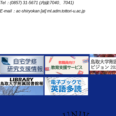
Tel：(0857) 31-5671 (内線:7040、7041)
E-mail：ac-shiryokan [at] ml.adm.tottori-u.ac.jp