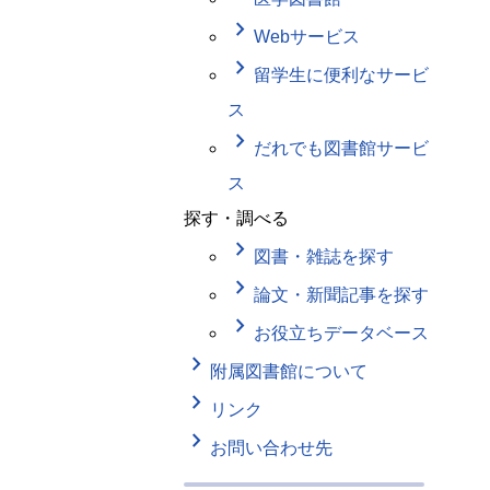
keyboard_arrow_right
Webサービス
keyboard_arrow_right
留学生に便利なサービ
ス
keyboard_arrow_right
だれでも図書館サービ
ス
探す・調べる
keyboard_arrow_right
図書・雑誌を探す
keyboard_arrow_right
論文・新聞記事を探す
keyboard_arrow_right
お役立ちデータベース
keyboard_arrow_right
附属図書館について
keyboard_arrow_right
リンク
keyboard_arrow_right
お問い合わせ先