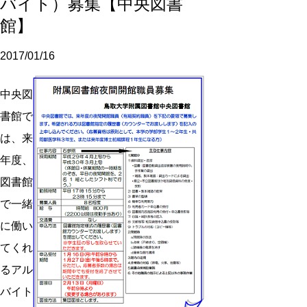
バイト）募集【中央図書
館】
2017/01/16
中央図
書館で
は、来
年度、
図書館
で一緒
に働い
てくれ
るアル
バイト