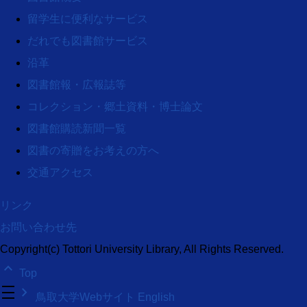
留学生に便利なサービス
だれでも図書館サービス
沿革
図書館報・広報誌等
コレクション・郷土資料・博士論文
図書館購読新聞一覧
図書の寄贈をお考えの方へ
交通アクセス
リンク
お問い合わせ先
Copyright(c) Tottori University Library, All Rights Reserved.
keyboard_arrow_up
Top
density_medium
keyboard_arrow_right
鳥取大学Webサイト
English