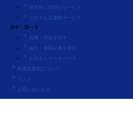
keyboard_arrow_right
留学生に便利なサービス
keyboard_arrow_right
だれでも図書館サービス
探す・調べる
keyboard_arrow_right
図書・雑誌を探す
keyboard_arrow_right
論文・新聞記事を探す
keyboard_arrow_right
お役立ちデータベース
keyboard_arrow_right
附属図書館について
keyboard_arrow_right
リンク
keyboard_arrow_right
お問い合わせ先