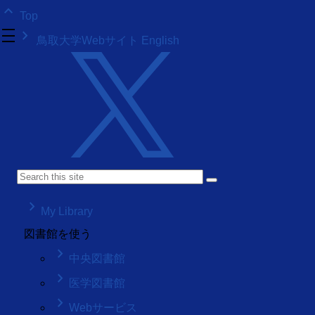
keyboard_arrow_up
Top
density_medium
keyboard_arrow_right
鳥取大学Webサイト
English
keyboard_arrow_right
My Library
図書館を使う
keyboard_arrow_right
中央図書館
keyboard_arrow_right
医学図書館
keyboard_arrow_right
Webサービス