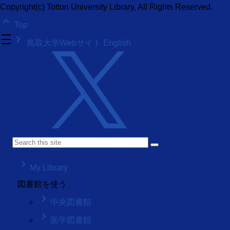
Copyright(c) Tottori University Library, All Rights Reserved.
keyboard_arrow_up
Top
density_medium
keyboard_arrow_right
鳥取大学Webサイト
English
keyboard_arrow_right
My Library
図書館を使う
keyboard_arrow_right
中央図書館
keyboard_arrow_right
医学図書館