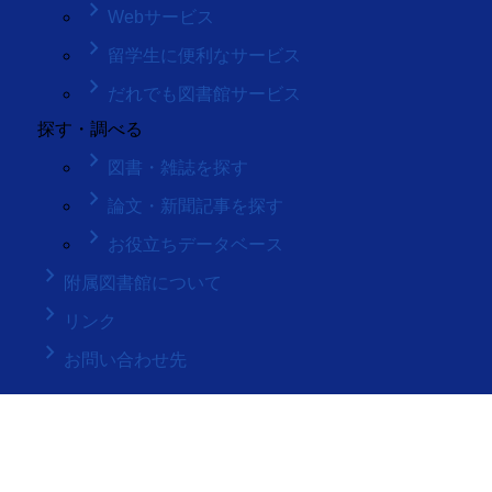
keyboard_arrow_right
Webサービス
keyboard_arrow_right
留学生に便利なサービス
keyboard_arrow_right
だれでも図書館サービス
探す・調べる
keyboard_arrow_right
図書・雑誌を探す
keyboard_arrow_right
論文・新聞記事を探す
keyboard_arrow_right
お役立ちデータベース
keyboard_arrow_right
附属図書館について
keyboard_arrow_right
リンク
keyboard_arrow_right
お問い合わせ先