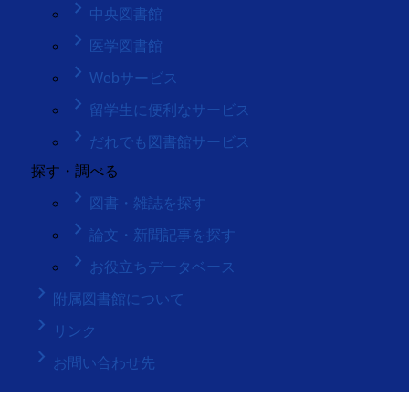
keyboard_arrow_right
中央図書館
keyboard_arrow_right
医学図書館
keyboard_arrow_right
Webサービス
keyboard_arrow_right
留学生に便利なサービス
keyboard_arrow_right
だれでも図書館サービス
探す・調べる
keyboard_arrow_right
図書・雑誌を探す
keyboard_arrow_right
論文・新聞記事を探す
keyboard_arrow_right
お役立ちデータベース
keyboard_arrow_right
附属図書館について
keyboard_arrow_right
リンク
keyboard_arrow_right
お問い合わせ先