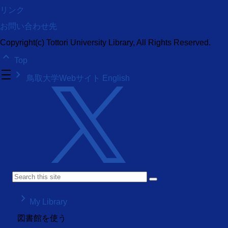
リンク
お問い合わせ先
Copyright(c) Tottori University Library, All Rights Reserved.
keyboard_arrow_up
Top
density_medium
keyboard_arrow_right
鳥取大学Webサイト
English
keyboard_arrow_right
My Library
図書館を使う