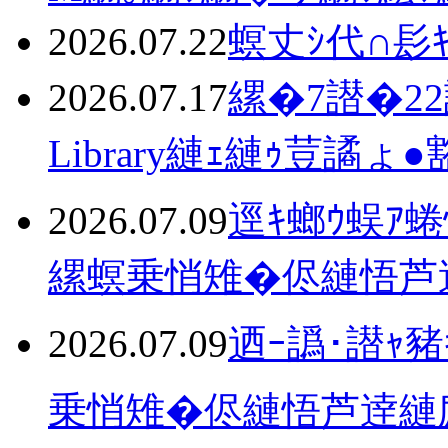
2026.07.22
螟丈ｼ代∩髟
2026.07.17
縲�7譛�2
Library縺ｪ縺ｩ荳譎
2026.07.09
逕ｷ螂ｳ蜈ｱ
縲螟乗悄雉�侭縺悟芦
2026.07.09
迺ｰ譌･譛ｬ豬
乗悄雉�侭縺悟芦逹縺