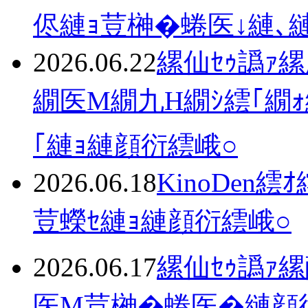
侭縺ｮ荳榊�蜷医↓縺､
2026.06.22
縲仙ｾｩ譌ｧ縲
繝医Μ繝九Η繝ｼ繧｢繝ｫ
｢縺ｮ縺顔衍繧峨○
2026.06.18
KinoDen
荳蠑ｾ縺ｮ縺顔衍繧峨○
2026.06.17
縲仙ｾｩ譌ｧ
医Μ荳榊�蜷医�縺顔