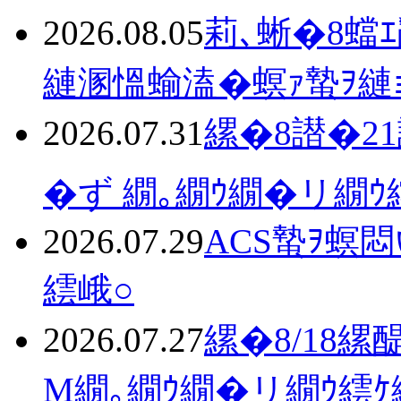
2026.08.05
莉､蜥�8蟷
縺溷慍蝓溘�螟ｧ蟄ｦ縺
2026.07.31
縲�8譛�2
�ず 繝｡繝ｳ繝�リ繝ｳ
2026.07.29
ACS蟄ｦ螟
繧峨○
2026.07.27
縲�8/18
Μ繝｡繝ｳ繝�リ繝ｳ繧