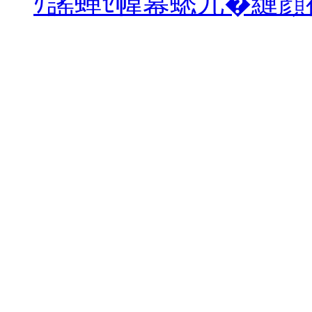
ｹ謠蝉ｾ幃幕蟋九�縺顔