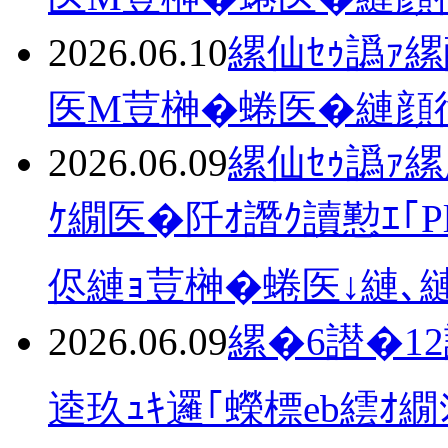
2026.06.10
縲仙ｾｩ譌ｧ
医Μ荳榊�蜷医�縺顔
2026.06.09
縲仙ｾｩ譌ｧ
ｹ繝医�阡ｵ譖ｸ讀懃ｴ｢Pl
侭縺ｮ荳榊�蜷医↓縺､
2026.06.09
縲�6譛�12
逵玖ｭｷ邏｢蠑標eb繧ｵ