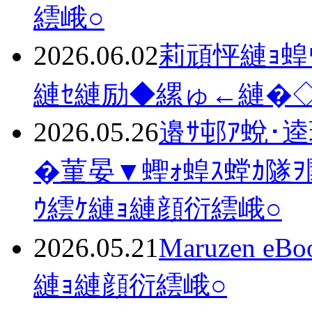
繧峨○
2026.06.02
莉頑怦縺ｮ蝗
縺ｾ縺励◆縲ゅ←縺�◇
2026.05.26
邉ｻ邨ｱ蛻･
�菫晏▼蟶ｫ蝗ｽ螳ｶ隧
ｳ繧ｹ縺ｮ縺顔衍繧峨○
2026.05.21
Maruzen e
縺ｮ縺顔衍繧峨○