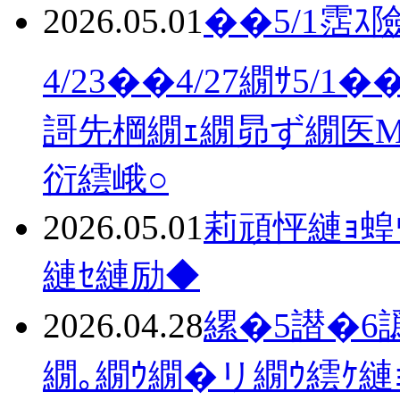
2026.05.01
��5/1霑ｽ險
4/23��4/27繝ｻ5/1�
謌先棡繝ｪ繝昴ず繝医Μ
衍繧峨○
2026.05.01
莉頑怦縺ｮ蝗
縺ｾ縺励◆
2026.04.28
縲�5譛�6譌･縲
繝｡繝ｳ繝�リ繝ｳ繧ｹ縺