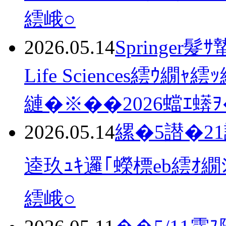
繧峨○
2026.05.14
Springer髮
Life Sciences繧ｳ
縺�※��2026蟷ｴ蠎
2026.05.14
縲�5譛�21
逵玖ｭｷ邏｢蠑標eb繧ｵ
繧峨○