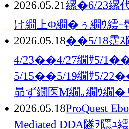
2026.05.21
縲�6/23縲
け繝上Φ繝�ぅ繝ｳ繧ｰ
2026.05.18
��5/18霑ｽ
4/23��4/27繝ｻ5/1�
5/15��5/19繝ｻ5/
昴ず繝医Μ繝｡繝ｳ繝�
2026.05.18
ProQuest 
Mediated DDA隧