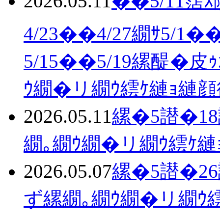
2026.05.11
��5/11霑ｽ
4/23��4/27繝ｻ5/1�
5/15��5/19縲醍�
ｳ繝�リ繝ｳ繧ｹ縺ｮ縺
2026.05.11
縲�5譛�18譌･
繝｡繝ｳ繝�リ繝ｳ繧ｹ縺
2026.05.07
縲�5譛�2
ず縲繝｡繝ｳ繝�リ繝ｳ