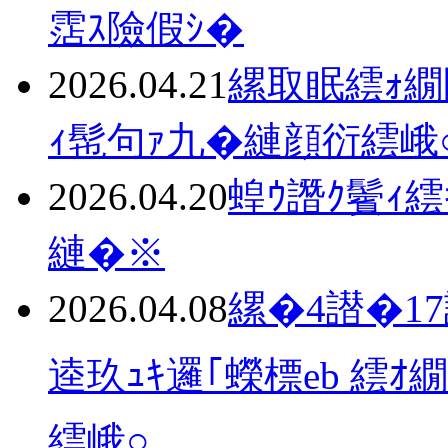
霑ｽ險假ｼ�
2026.04.21
縲取眠繧ｫ
ｨ髢句ｧ九�縺顔衍繧峨
2026.04.20
蝗ｳ譖ｸ鬢ｨ
縺�※
2026.04.08
縲�4譛�17
逵玖ｭｷ邏｢蠑標eb 繧ｵ
繧峨○