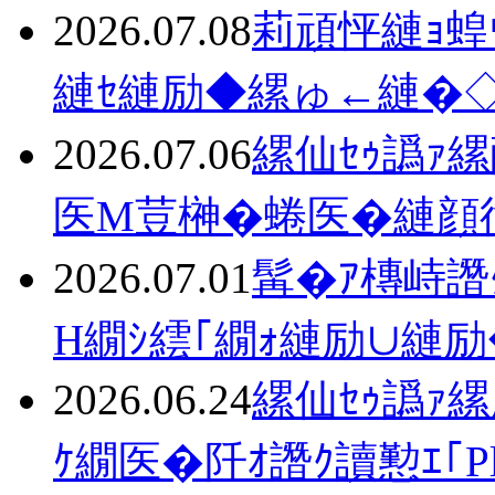
2026.07.08
莉頑怦縺ｮ蝗
縺ｾ縺励◆縲ゅ←縺�◇
2026.07.06
縲仙ｾｩ譌ｧ
医Μ荳榊�蜷医�縺顔
2026.07.01
髯�ｱ槫峙譖
Η繝ｼ繧｢繝ｫ縺励∪縺
2026.06.24
縲仙ｾｩ譌ｧ
ｹ繝医�阡ｵ譖ｸ讀懃ｴ｢Pl