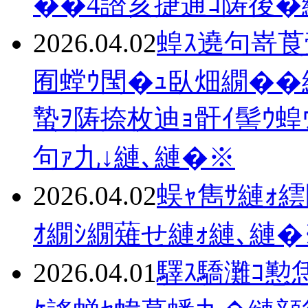
��4譛亥捷逋ｺ陦後�
2026.04.02
蝗ｽ遶句嵜莨
囿螳ｳ閠�ｭ臥畑繝��
蟄ｦ陦捺枚迪ｮ骭ｲ髻ｳ蝗
句ｧ九↓縺､縺�※
2026.04.02
蜈ｬ雋ｻ縺ｫ
ｵ繝ｼ繝薙せ縺ｫ縺､縺
2026.04.01
驛ｽ驕灘ｺ懃