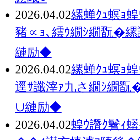
2026.04.02
縲蝉ｸｭ螟ｮ蝗
豬∝ｮ､繧ｳ繝ｼ繝翫�縲
縺励◆
2026.04.02
縲蝉ｸｭ螟ｮ
逕ｻ讖滓ｧ九さ繝ｼ繝翫�
∪縺励◆
2026.04.02
蝗ｳ譖ｸ鬢ｨ