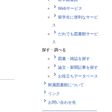
keyboard_arrow_right
Webサービス
keyboard_arrow_right
留学生に便利なサービ
ス
keyboard_arrow_right
だれでも図書館サービ
ス
探す・調べる
keyboard_arrow_right
図書・雑誌を探す
keyboard_arrow_right
論文・新聞記事を探す
keyboard_arrow_right
お役立ちデータベース
keyboard_arrow_right
附属図書館について
keyboard_arrow_right
リンク
keyboard_arrow_right
お問い合わせ先