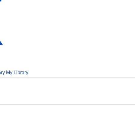
ary
My Library