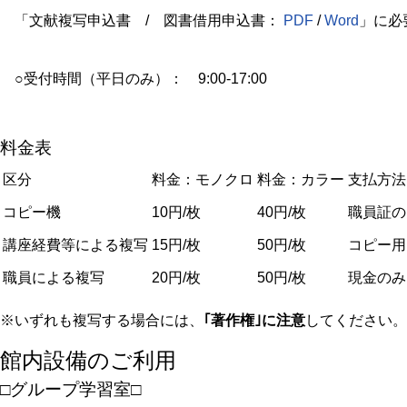
「文献複写申込書 / 図書借用申込書：
PDF
/
Word
」に必
○受付時間（平日のみ）： 9:00-17:00
料金表
区分
料金：モノクロ
料金：カラー
支払方法
コピー機
10円/枚
40円/枚
職員証の
講座経費等による複写
15円/枚
50円/枚
コピー用
職員による複写
20円/枚
50円/枚
現金のみ
※いずれも複写する場合には、
｢著作権｣に注意
してください。
館内設備のご利用
□グループ学習室□