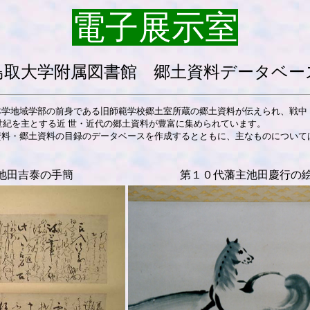
電子展示室
鳥取大学附属図書館 郷土資料データベー
学地域学部の前身である旧師範学校郷土室所蔵の郷土資料が伝えられ、戦中・
9世紀を主とする近 世・近代の郷土資料が豊富に集められています。
料・郷土資料の目録のデータベースを作成するとともに、主なものについては
池田吉泰の手簡
第１０代藩主池田慶行の